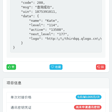
    "code": 200,

    "msg": "查询成功",

    "uin": 1875391011,

    "data": {

        "name": "Kate",

        "level": "114",

        "active": "13508",

        "next_level": "177",

        "logo": "http:\/\/thirdqq.qlogo.cn\/g?b=sd
    }

}
赞
踩
收藏
项目信息
单次对接价格
5点/¥0.005元/次
通讯密钥凭证
尚未申请通讯密钥