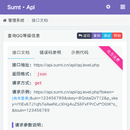
Sumt·Api
管理系统
接口文档
查询QQ等级信息
返回
复制
调试
帮助
会员免费
接口文档
错误码参照
示例代码
接口地址：
https://api.sumt.cn/api/qq.level.php
返回格式：
json
请求方式：
get
请求示例：
https://api.sumt.cn/api/qq.level.php?token=
&uin=123456789&skey=@QotaQV712&p_ske
[尚未登录]
y=rYiEv67J1qfsTeAwiNLcXHg4uZS6FxFPrCvf*O0IK*o_
&touin=123456789
请求参数说明：