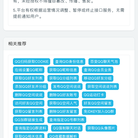
有，未经授权不得擅自篡改、传播、售卖。
5.平台有权根据运营情况调整、暂停或终止接口服务，无需
提前通知用户。
相关推荐
QQ扫码获取COOKIE
查询QID身份信息
百变QQ聊天气泡
在线设置QQ昵称
获取QQ昵称信息
查询QQ会员业务
获取QQ好友列表
获取QQ分组列表
移动QQ好友分组
添加QQ好友并分组
发布QQ空间说说
获取空间说说列表
删除QQ空间说说
删除QQ好友账号
QQ运动打卡
访问好友QQ空间
获取QQ空间人气
好友QQ空间留言
获取QQ留言列表
删除QQ好友留言
免IDKEY加入QQ群
QQ加群链接生成
查询指定QQ号群列表
查询指定QQ群资料
QQ强制聊天对话
获取QQ头像图片
获取QQ相关信息
QQ收藏数据解析